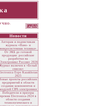
ка
УЧНО-
English
Новости
Авторам и подписчикам
журнала «Нано- и
микросистемная техника»
От ЭКБ до готовой
продукции: российские
разработки на
Электронике России» 2026
Журнал включен в «Белый
список»
Electronica Expo Kazakhstan
2025
Новые проекты российских
предприятий в области
создания компонентов и
модулей СВЧ-электроники
Победители и призеры
премии Electronica-2024 в
области создания
технологического и