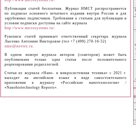
Публикация статей бесплатная. Журнал НМСТ распространяется
по подписке основного печатного издания внутри России и для
зарубежных подписчиков. Требования к статьям для публикации и
условия подписки доступны на сайте журнала
http://www.microsystems.ru/
.
Рукописи статей принимает ответственный секретарь журнала
Лысенко Антонине Викторовне (тел +7 (499) 270-16-52)
nmst@novtex.ru
.
В одном номере журнала автором (соавтором) может быть
опубликована только одна статья после положительного
рецензирования редколлегией.
Статьи из журнала «Нано- и микросистемная техника» с 2021 г.
выходят на английском языке в виде самостоятельного
приложения к журналу «Российские нанотехнологии» /
«Nanobiotechnology Reports».
п
ф