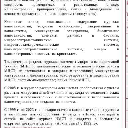
сложности, применяемых в радиотехнике, оптике,
машиностроении, приборостроении, химии и биомедицине на
основе микроэлектроники и наносистем (nanosystems).
Ключевые слова, описывающие содержание журнала:
нанотехнологии, зондовая микроскопия, микромашины и
наносистемы, молекулярная электроника, биоактивные
нанотехнологии, элементы датчиков и биочипы,
микроэлектромеханические системы,
микроптооэлектромеханические системы,
биомикроэлектромеханические системы, микро- и
наноэлектронные «системы-на-кристалле».
п
Тематические разделы журнала: элементы микро- и наносистемной
техники (МНСТ); материаловедческие и технологические основы
МНСТ; нанотехнология и зондовая микроскопия; молекулярная
электроника и биоэлектроника; конструирование и моделирование
МНСТ; системы-на-кристалле; применение МНСТ.
С 2005 г. в журнале расширена освещаемая проблематика с учетом
развития микросистемной техники и перехода от технологических
приемов микроэлектроники к нанотехнологии с использованием
наноматериалов для создания наносистем.
С 1999 г. по 2023 г. аннотации статей и ключевые слова на русском
и английском языках доступны в разделе «Поиск аннотаций и
статей» на сайте журнала НМСТ и находятся в бесплатном
открытом доступе в разделе- «Архив статей с 1999 г.»:
http://www.microsystems.ru/
.