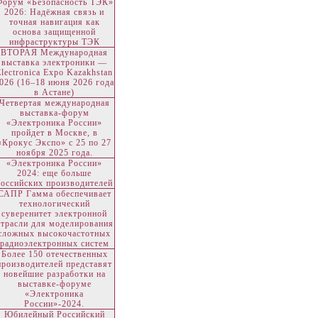
Форум «Безопасность ТЭК»
2026: Надёжная связь и
точная навигация как
основа защищенной
инфраструктуры ТЭК
ВТОРАЯ Международная
выставка электроники —
Electronica Expo Kazakhstan
026 (16–18 июня 2026 года
в Астане)
Четвертая международная
выставка-форум
«Электроника России»
пройдет в Москве, в
«Крокус Экспо» с 25 по 27
ноября 2025 года.
«Электроника России»
2024: еще больше
российских производителей
САПР Гамма обеспечивает
технологический
суверенитет электронной
отрасли для моделирования
сложных высокочастотных
радиоэлектронных систем
Более 150 отечественных
производителей представят
новейшие разработки на
выставке-форуме
«Электроника
России»-2024.
Юбилейный Российский