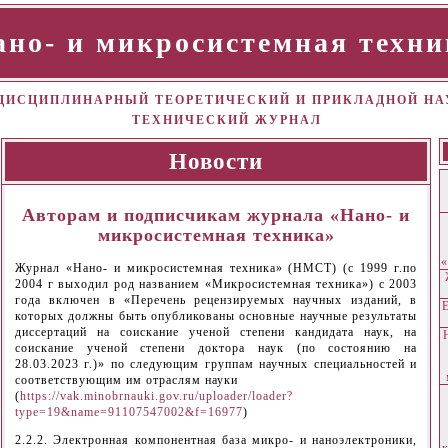
ано- и микросистемная техни
ИСЦИПЛИНАРНЫЙ ТЕОРЕТИЧЕСКИЙ И ПРИКЛАДНОЙ НА
ТЕХНИЧЕСКИЙ ЖУРНАЛ
Новости
Авторам и подписчикам журнала «Нано- и
микросистемная техника»
«
Журнал «Нано- и микросистемная техника» (НМСТ) (с 1999 г.по
2004 г выходил род названием «Микросистемная техника») с 2003
года включен в «Перечень рецензируемых научных изданий, в
которых должны быть опубликованы основные научные результаты
диссертаций на соискание ученой степени кандидата наук, на
соискание ученой степени доктора наук (по состоянию на
28.03.2023 г.)» по следующим группам научных специальностей и
соответствующим им отраслям науки
(
https://vak.minobrnauki.gov.ru/uploader/loader?
type=19&name=91107547002&f=16977
)
2.2.2. Электронная компонентная база микро- и наноэлектроники,