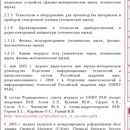
квантовых устройств (физико-математические науки, технические
науки).
2.2.3. Технология и оборудование для производства материалов и
приборов электронной техники (технические науки).
2.2.9. Проектирование и технология приборостроения и
радиоэлектронной аппаратуры (технические науки).
1.3.11. Физика полупроводников (технические науки, физико-
математические науки).
1.4.15. Химия твердого тела (химические науки, технические
науки, физико-математические науки).
С мая 2003 г. журнал выпускается при научно-методическом
Р
руководстве Отделения информационных технологий и
вычислительных систем Российской академии наук,
реорганизованного с 2008 г в Отделение нанотехнологий и
информационных технологий Российской академии наук (ОНИТ
РАН).
В состав Редакционного совета журнала от ОНИТ РАН входят
академики РАН: Асеев А.Л., Кульчин Ю.Н., Сауров А.Н.,
Сигов А.С., Чаплыгин Ю.А. и члены-корреспонденты РАН:
Горнев Е.С., Нарайкин О.С., Рыжий В.И.
(
http://microsystems.ru/files/directory_of_ras-nmst.pdf
).
C 2005 г. журнал включен в международную реферативную базу
данных Chemical Abstracts (CA(pt): Chemical Abstracts Service