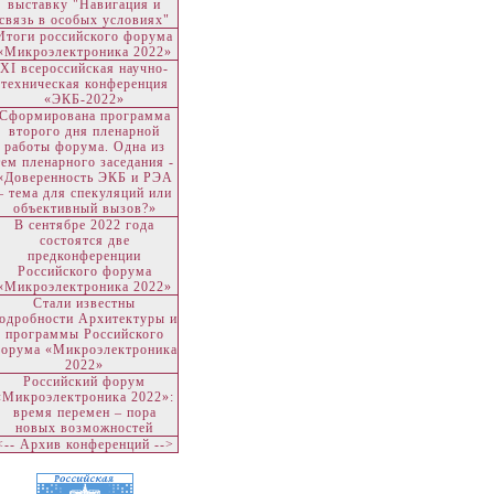
выставку "Навигация и
связь в особых условиях"
Итоги российского форума
«Микроэлектроника 2022»
ХI всероссийская научно-
техническая конференция
«ЭКБ-2022»
Сформирована программа
второго дня пленарной
работы форума. Одна из
тем пленарного заседания -
«Доверенность ЭКБ и РЭА
– тема для спекуляций или
объективный вызов?»
В сентябре 2022 года
состоятся две
предконференции
Российского форума
«Микроэлектроника 2022»
Стали известны
одробности Архитектуры и
программы Российского
орума «Микроэлектроника
2022»
Российский форум
«Микроэлектроника 2022»:
время перемен – пора
новых возможностей
<-- Архив конференций -->