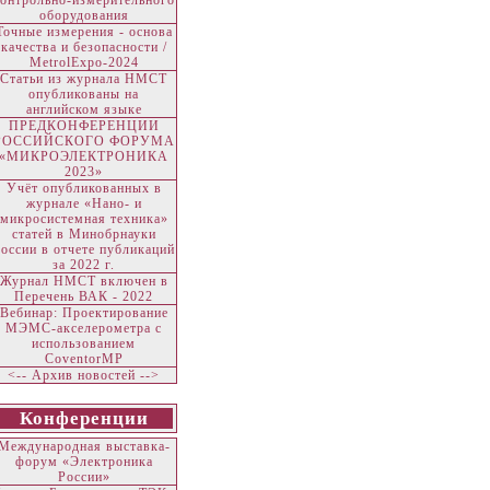
контрольно-измерительного
оборудования
Точные измерения - основа
качества и безопасности /
MetrolExpo-2024
Статьи из журнала НМСТ
опубликованы на
английском языке
ПРЕДКОНФЕРЕНЦИИ
РОССИЙСКОГО ФОРУМА
«МИКРОЭЛЕКТРОНИКА
2023»
Учёт опубликованных в
журнале «Нано- и
микросистемная техника»
статей в Минобрнауки
оссии в отчете публикаций
за 2022 г.
Журнал НМСТ включен в
Перечень ВАК - 2022
Вебинар: Проектирование
МЭМС-акселерометра с
использованием
CoventorMP
<-- Архив новостей -->
Конференции
Международная выставка-
форум «Электроника
России»