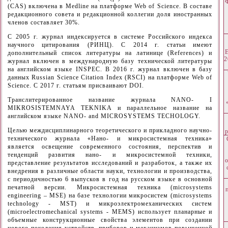
(CAS) включена в Medline на платформе Web of Science. В составе
редакционного совета и редакционной коллегии доля иностранных
членов составляет 30%.
С 2005 г. журнал индексируется в системе Российского индекса
научного цитирования (РИНЦ). С 2014 г. статьи имеют
дополнительный список литературы на латинице (References) и
2
журнал включен в международную базу технической литературы
на английском языке INSPEC. В 2016 г. журнал включен в базу
данных Russian Science Citation Index (RSCI) на платформе Web of
Science. С 2017 г. статьям присваивают DOI.
Транслитерированное название журнала NANO- I
MIKROSISTEMNAYA TEKNIKA и параллельное название на
английском языке NANO- and MICROSYSTEMS TECHOLOGY.
Целью междисциплинарного теоретического и прикладного научно-
технического журнала «Нано- и микросистемная техника»
является освещение современного состояния, перспектив и
тенденций развития нано- и микросистемной техники,
представление результатов исследований и разработок, а также их
внедрения в различные области науки, технологии и производства,
с периодичностью 6 выпусков в год на русском языке в основной
печатной версии. Микросистемная техника (microsystems
engineering – MSE) на базе технологии микросистем (microsystems
technology - MST) и микроэлектромеханических систем
(microelectromechanical systems - MEMS) использует планарные и
объемные конструкционные свойства элементов при создании
нового поколения устройств, приборов и механизмов повышенной