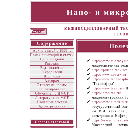
Нано- и микр
МЕЖДИСЦИПЛИНАРНЫЙ ТЕО
Русский
ТЕХН
Содержание
Поле
Архив статей с 1999 г.
Поиск аннотаций и статей
Цели и задачи
http://www.microsyst
Разделы
микросистемная тех
Ред. коллегия
https://journalrank.rcs
Учредители
http://www.novtex.ru
Подписка
http://www.technosphe
Авторам
"Техносфера"
Этические нормы
http://www.tcen.ru
- Н
Рецензирование
http://inme-ras.ru/
- 
Обучение по НМСТ
микроэлектроники Ро
Литература по МСТ
Полезные ссылки
http://www.eltech.ru/r
Адрес редакции
государственный эл
им. В.И. Ульянова 
электроники, Кафедр
https://www.mirea.ru/e
Сделать стартовой
Московский техно