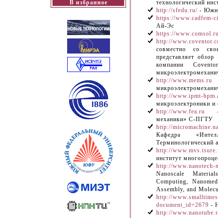
В избранное
технологический инс
http://sfedu.ru/
- Южны
https://www.cadfem-c
Ай-Эс
https://www.comsol.r
http://www.coventor.
совместно со сво
представляет обзор
компании Covento
микроэлектромехани
http://www.mems.ru
-
микроэлектромехан
http://www.ipmt-hpm.a
микроэлектроники и
http://www.fea.ru
- 
механики» С-ПГТУ
http://micromachine.n
Кафедра «Интел
Терминологический 
http://www.mvs.tsure.
институт многопроц
http://www.nanotech-
Nanoscale Material
Computing, Nanomedi
Assembly, and Molecu
http://www.smalltime
document_id=2679
- 
http://www.nanotube.