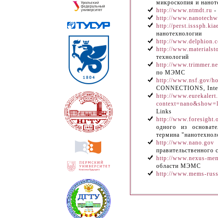
микроскопия и нанот
http://www.ntmdt.ru
-
http://www.nanotechw
http://perst.isssph.kia
нанотехнологии
http://www.delphion.
http://www.materialst
технологий
http://www.trimmer.ne
по МЭМС
http://www.nsf.gov/ho
CONNECTIONS, Intern
http://www.eurekalert
context=nano&show=l
Links
http://www.foresight.
одного из основате
термина "нанотехнол
http://www.nano.gov
правительственного 
http://www.nexus-me
области МЭМС
http://www.mems-russ