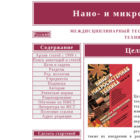
Нано- и микр
МЕЖДИСЦИПЛИНАРНЫЙ ТЕО
Русский
ТЕХН
Содержание
Цел
Архив статей с 1999 г.
Поиск аннотаций и статей
Цели и задачи
Разделы
Ред. коллегия
Учредители
Подписка
Авторам
Этические нормы
Ц
Рецензирование
те
Обучение по НМСТ
те
Литература по МСТ
ми
Полезные ссылки
ос
Адрес редакции
пер
ми
рез
Сделать стартовой
также их внедрения в раз