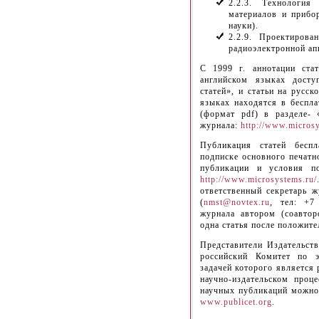
2.2.3. Технология
материалов и прибо
науки).
2.2.9. Проектирова
радиоэлектронной ап
С 1999 г. аннотации ста
английском языках дост
статей», и статьи на русско
языках находятся в беспл
(формат pdf) в разделе- 
журнала:
http://www.micros
Публикация статей беспл
подписке основного печатн
публикации и условия п
http://www.microsystems.ru/
ответственный секретарь 
(
nmst@novtex.ru
, тел: +7
журнала автором (соавтор
одна статья после положите
Представители Издательст
российский Комитет по э
задачей которого является 
научно-издательском проц
научных публикаций можно
www.publicet.org
.