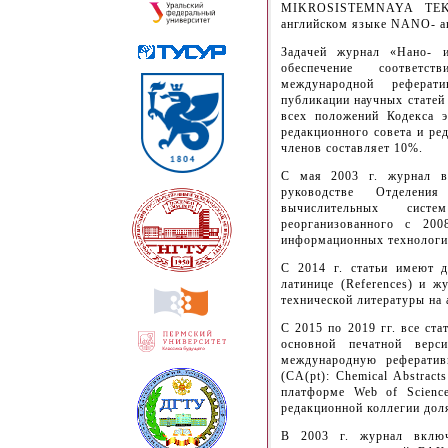
MIKROSISTEMNAYA TEKN
английском языке NANO-
Задачей журнал «Нано- и
обеспечение соответст
международной рефера
публикации научных статей
всех положений Кодекса э
редакционного совета и ре
членов составляет 10%.
С мая 2003 г. журнал вы
руководстве Отделени
вычислительных сист
реорганизованного с 20
информационных технологий
С 2014 г. статьи имеют д
латинице (References) и 
технической литературы на
C 2015 по 2019 гг. все ста
основной печатной вер
международную рефератив
(CA(pt): Chemical Abstract
платформе Web of Science
редакционной коллегии дол
В 2003 г. журнал включ