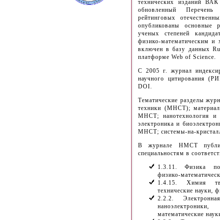
технических изданий ВАК
обновленный Перечень
рейтинговых отечественн
опубликованы основные р
ученых степеней кандида
физико-математическим и 
включен в базу данных Rus
платформе Web of Science.
С 2005 г. журнал индекси
научного цитирования (РИ
DOI.
Тематические разделы журн
техники (МНСТ); материал
МНСТ; нанотехнология и 
электроника и биоэлектрон
МНСТ; системы-на-кристал
В журнале НМСТ публи
специальностям в соответст
1.3.11. Физика по
физико-математическ
1.4.15. Химия тв
технические науки, ф
2.2.2. Электрон
наноэлектроники
математические науки