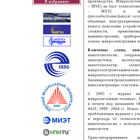
производства. Микросистем
В избранное
– MSE) на базе технологии
- MST) и микроэл
(microelectromechanical s
объемные конструкционны
нового поколения устройс
сложности, применяе
машиностроении, прибор
основе микроэлектроники и 
Ключевые слова, опи
нанотехнологии, зондо
наносистемы, молекул
нанотехнологии, эл
микроэлектром
микроптооэлектр
биомикроэлектромех
наноэлектронные «системы-
С 2005 г. журнал вы
микросистемная техника», 
в печати под названием «
6419, 1999- 2004 гг. Новое
проблематики журнала с уч
и перехода от технологи
нанотехнологии с использ
наносистем.
Транслитерированно