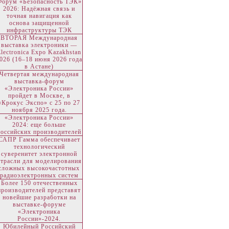
Форум «Безопасность ТЭК»
2026: Надёжная связь и
точная навигация как
основа защищенной
инфраструктуры ТЭК
ВТОРАЯ Международная
выставка электроники —
Electronica Expo Kazakhstan
026 (16–18 июня 2026 года
в Астане)
Четвертая международная
выставка-форум
«Электроника России»
пройдет в Москве, в
«Крокус Экспо» с 25 по 27
ноября 2025 года.
«Электроника России»
2024: еще больше
российских производителей
САПР Гамма обеспечивает
технологический
суверенитет электронной
отрасли для моделирования
сложных высокочастотных
радиоэлектронных систем
Более 150 отечественных
производителей представят
новейшие разработки на
выставке-форуме
«Электроника
России»-2024.
Юбилейный Российский