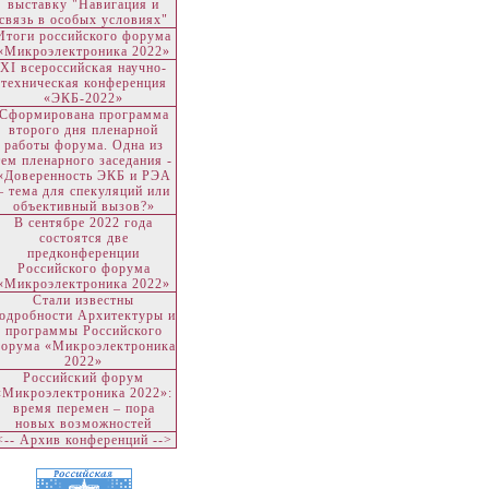
выставку "Навигация и
связь в особых условиях"
Итоги российского форума
«Микроэлектроника 2022»
ХI всероссийская научно-
техническая конференция
«ЭКБ-2022»
Сформирована программа
второго дня пленарной
работы форума. Одна из
тем пленарного заседания -
«Доверенность ЭКБ и РЭА
– тема для спекуляций или
объективный вызов?»
В сентябре 2022 года
состоятся две
предконференции
Российского форума
«Микроэлектроника 2022»
Стали известны
одробности Архитектуры и
программы Российского
орума «Микроэлектроника
2022»
Российский форум
«Микроэлектроника 2022»:
время перемен – пора
новых возможностей
<-- Архив конференций -->