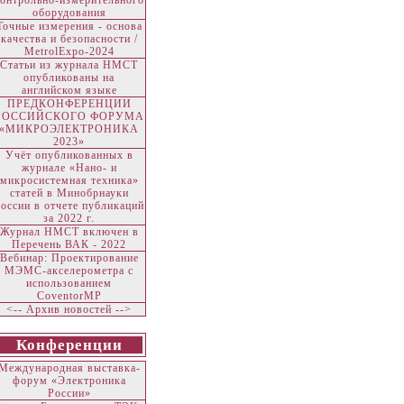
контрольно-измерительного
оборудования
Точные измерения - основа
качества и безопасности /
MetrolExpo-2024
Статьи из журнала НМСТ
опубликованы на
английском языке
ПРЕДКОНФЕРЕНЦИИ
РОССИЙСКОГО ФОРУМА
«МИКРОЭЛЕКТРОНИКА
2023»
Учёт опубликованных в
журнале «Нано- и
микросистемная техника»
статей в Минобрнауки
оссии в отчете публикаций
за 2022 г.
Журнал НМСТ включен в
Перечень ВАК - 2022
Вебинар: Проектирование
МЭМС-акселерометра с
использованием
CoventorMP
<-- Архив новостей -->
Конференции
Международная выставка-
форум «Электроника
России»