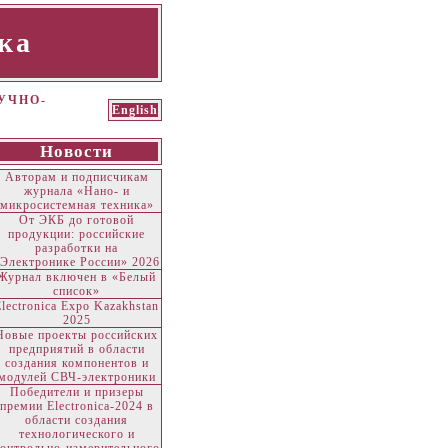
ка
УЧНО-
English
Новости
Авторам и подписчикам
журнала «Нано- и
микросистемная техника»
От ЭКБ до готовой
продукции: российские
разработки на
Электронике России» 2026
Журнал включен в «Белый
список»
Electronica Expo Kazakhstan
2025
Новые проекты российских
предприятий в области
создания компонентов и
модулей СВЧ-электроники
Победители и призеры
премии Electronica-2024 в
области создания
технологического и