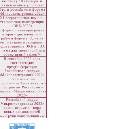
выставку "Навигация и
связь в особых условиях"
Итоги российского форума
«Микроэлектроника 2022»
ХI всероссийская научно-
техническая конференция
«ЭКБ-2022»
Сформирована программа
второго дня пленарной
работы форума. Одна из
тем пленарного заседания -
«Доверенность ЭКБ и РЭА
– тема для спекуляций или
объективный вызов?»
В сентябре 2022 года
состоятся две
предконференции
Российского форума
«Микроэлектроника 2022»
Стали известны
одробности Архитектуры и
программы Российского
орума «Микроэлектроника
2022»
Российский форум
«Микроэлектроника 2022»:
время перемен – пора
новых возможностей
<-- Архив конференций -->