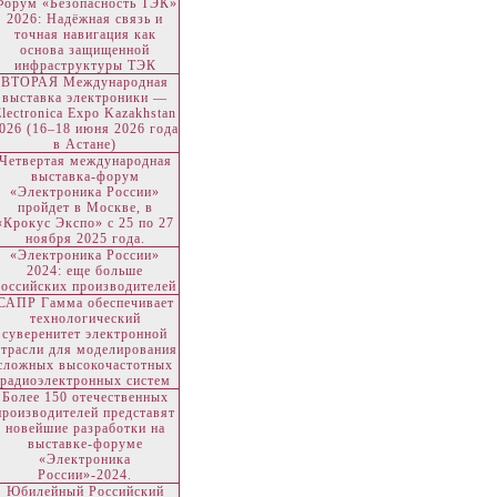
Форум «Безопасность ТЭК»
2026: Надёжная связь и
точная навигация как
основа защищенной
инфраструктуры ТЭК
ВТОРАЯ Международная
выставка электроники —
Electronica Expo Kazakhstan
026 (16–18 июня 2026 года
в Астане)
Четвертая международная
выставка-форум
«Электроника России»
пройдет в Москве, в
«Крокус Экспо» с 25 по 27
ноября 2025 года.
«Электроника России»
2024: еще больше
российских производителей
САПР Гамма обеспечивает
технологический
суверенитет электронной
отрасли для моделирования
сложных высокочастотных
радиоэлектронных систем
Более 150 отечественных
производителей представят
новейшие разработки на
выставке-форуме
«Электроника
России»-2024.
Юбилейный Российский