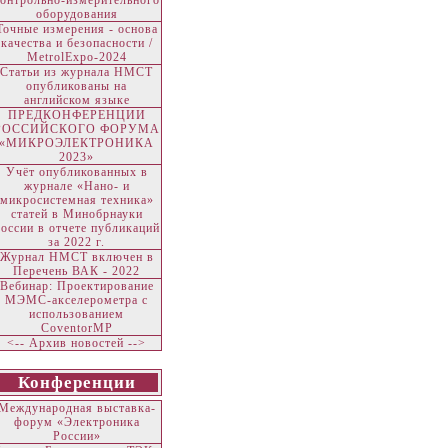
контрольно-измерительного
оборудования
Точные измерения - основа
качества и безопасности /
MetrolExpo-2024
Статьи из журнала НМСТ
опубликованы на
английском языке
ПРЕДКОНФЕРЕНЦИИ
РОССИЙСКОГО ФОРУМА
«МИКРОЭЛЕКТРОНИКА
2023»
Учёт опубликованных в
журнале «Нано- и
микросистемная техника»
статей в Минобрнауки
оссии в отчете публикаций
за 2022 г.
Журнал НМСТ включен в
Перечень ВАК - 2022
Вебинар: Проектирование
МЭМС-акселерометра с
использованием
CoventorMP
<-- Архив новостей -->
Конференции
Международная выставка-
форум «Электроника
России»