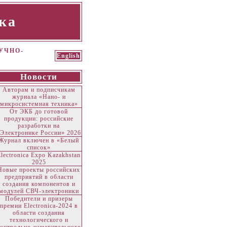
ка
УЧНО-
English
Новости
Авторам и подписчикам
журнала «Нано- и
микросистемная техника»
От ЭКБ до готовой
продукции: российские
разработки на
Электронике России» 2026
Журнал включен в «Белый
список»
Electronica Expo Kazakhstan
2025
Новые проекты российских
предприятий в области
создания компонентов и
модулей СВЧ-электроники
Победители и призеры
премии Electronica-2024 в
области создания
технологического и