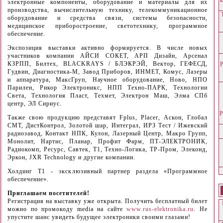
электронные компоненты, оборудование и материалы для их
производства, вычислительную технику, телекоммуникационное
оборудование и средства связи, системы безопасности,
медицинское приборостроение, светотехнику, программное
обеспечение.
Экспозиция выставки активно формируется. В числе новых
участников компании АЙСИ СОКЕТ, АРП Дизайн, Арсенал
КЗРПП, Билтех, BLACKRAYS / БЛЭКРЭЙ, Вектор, ГЕФЕСД,
Гудвин, Диагностика-М, Завод Приборов, ИНМЕТ, Комус, Лазеры
и аппаратура, МаксГруп, Научное оборудование, Ново, НПО
Парилен, Рикор Электроникс, НПП Техно-ПАРК, Технологии
Света, Технология Пласт, Техмет, Электрон Маш, Элма СПб
центр, ЭЛ Сириус.
Р
Также свою продукцию представят Fplus, Placer, Аскон, Глобал
СМТ, ДистКонтрол, Золотой шар, Интеграл, ИРЗ Тест / Ижевский
радиозавод, Контакт НПК, Кулон, Лазерный Центр, Макро Групп,
Монолит, Нартис, Планар, Профит Фарм, ПТ-ЭЛЕКТРОНИК,
Радиокомп, Ресурс, Савтек, Т1, Техно-Логика, ТР-Пром, Элеконд,
Эркон, JXR Technology и другие компании.
Холдинг Т1 - эксклюзивный партнер раздела «Программное
обеспечение».
Приглашаем посетителей!
Регистрация на выставку уже открыта. Получить бесплатный билет
можно по промокоду media на сайте
www.rus-elektronika.ru
. Не
упустите шанс увидеть будущее электроники своими глазами!